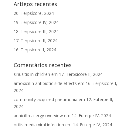
Artigos recentes
20. Terpsícore, 2024
19. Terpsícore IV, 2024
18. Terpsícore III, 2024
17. Terpsícore II, 2024
16. Terpsícore I, 2024
Comentários recentes
sinusitis in children
em
17. Terpsícore II, 2024
amoxicillin antibiotic side effects
em
16. Terpsícore I,
2024
community‑acquired pneumonia
em
12. Euterpe II,
2024
penicillin allergy overview
em
14. Euterpe IV, 2024
otitis media viral infection
em
14. Euterpe IV, 2024